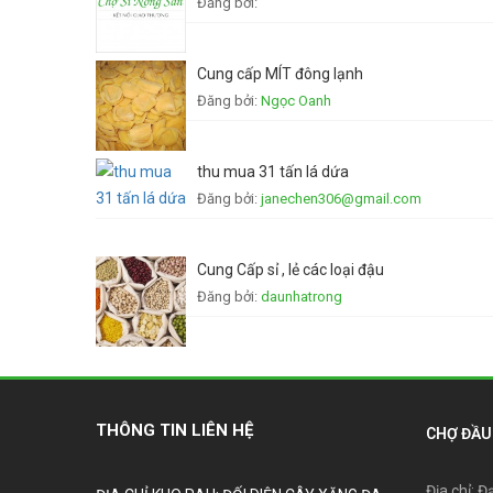
Đăng bởi:
Cung cấp MÍT đông lạnh
Đăng bởi:
Ngọc Oanh
thu mua 31 tấn lá dứa
Đăng bởi:
janechen306@gmail.com
Cung Cấp sỉ , lẻ các loại đậu
Đăng bởi:
daunhatrong
THÔNG TIN LIÊN HỆ
CHỢ ĐẦU 
Địa chỉ: Đ