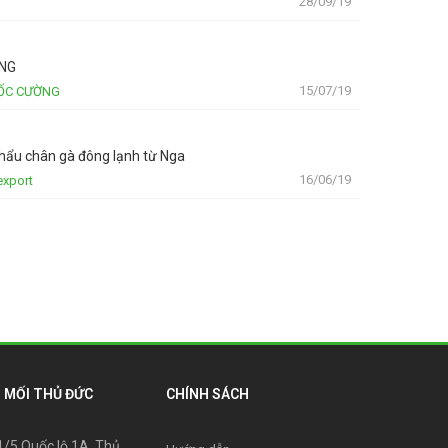
28/09/19
ANG
15/07/19
UỐC CƯỜNG
khẩu chân gà đông lạnh từ Nga
16/06/19
export
 MỐI THỦ ĐỨC
CHÍNH SÁCH
31/5 Quốc lộ 1A, Thủ