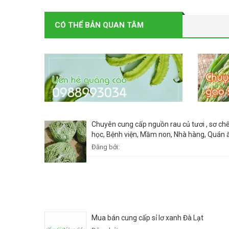
CÓ THỂ BẢN QUAN TÂM
Chuyên cung cấp nguồn rau củ tươi , sơ ch
học, Bệnh viện, Mầm non, Nhà hàng, Quán ă
Đăng bởi:
Mua bán cung cấp sỉ lơ xanh Đà Lạt