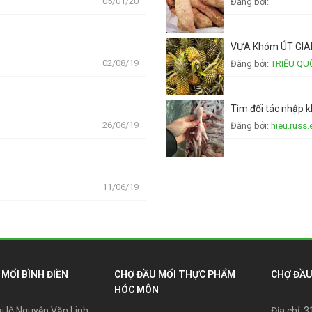
05/01/20
Đăng bởi:
VỰA Khóm ÚT GI
02/08/19
Đăng bởi:
TRIỆU Q
Tìm đối tác nhập 
26/06/19
Đăng bởi:
hieu.russ.
11/06/19
MỐI BÌNH ĐIỀN
CHỢ ĐẦU MỐI THỰC PHẨM
CHỢ ĐẦU
HÓC MÔN
ại lộ Nguyễn Văn Linh
Địa chỉ: 