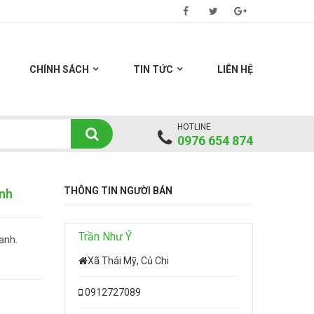
CHÍNH SÁCH
TIN TỨC
LIÊN HỆ
HOTLINE
0976 654 874
THÔNG TIN NGƯỜI BÁN
anh
Trần Như Ý
anh.
Xã Thái Mỹ, Củ Chi
0912727089