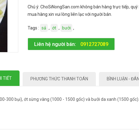
Chú ý: ChoSiNongSan.com không bán hàng trực tiếp, quý
mua hàng xin vui lòng liên lạc với người bán.
Tags :
sả
,
ớt
,
bưởi
,
Liên hệ người bán:
0912727089
I TIẾT
PHƯƠNG THỨC THANH TOÁN
BÌNH LUẬN - ĐÁ
00-300 bụi), ớt sừng vàng (1000 - 1500 gốc) và bưởi da xanh (1500 gốc).