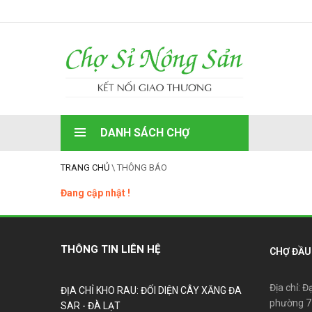
DANH SÁCH CHỢ
TRANG CHỦ
\
THÔNG BÁO
Đang cập nhật !
THÔNG TIN LIÊN HỆ
CHỢ ĐẦU 
Địa chỉ: Đ
ĐỊA CHỈ KHO RAU: ĐỐI DIỆN CÂY XĂNG ĐA
phường 7
SAR - ĐÀ LẠT