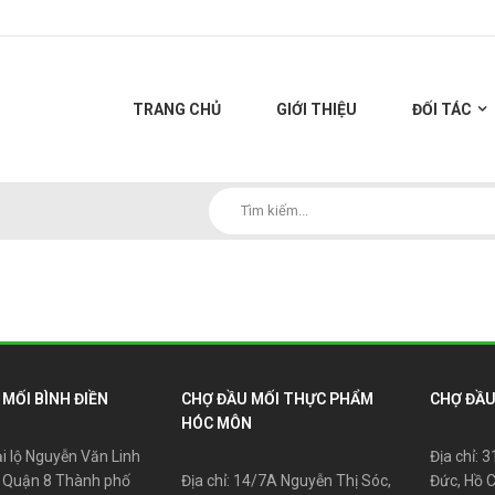
TRANG CHỦ
GIỚI THIỆU
ĐỐI TÁC
MỐI BÌNH ĐIỀN
CHỢ ĐẦU MỐI THỰC PHẨM
CHỢ ĐẦU
HÓC MÔN
ại lộ Nguyễn Văn Linh
Địa chỉ: 
 Quận 8 Thành phố
Địa chỉ: 14/7A Nguyễn Thị Sóc,
Đức, Hồ 