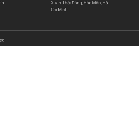
nh
Xuân Thới Đông, Hóc Môn, Hồ
Chí Minh
ved