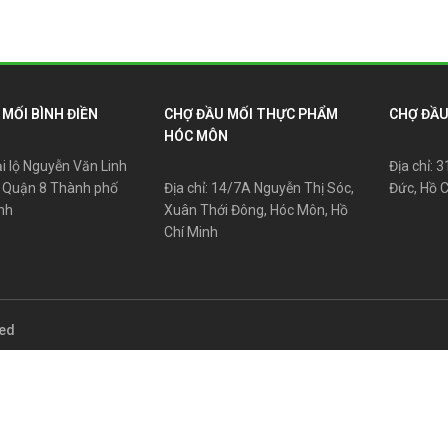
MỐI BÌNH ĐIỀN
CHỢ ĐẦU MỐI THỰC PHẨM
CHỢ ĐẦU
HÓC MÔN
ại lộ Nguyễn Văn Linh
Địa chỉ: 
 Quận 8 Thành phố
Địa chỉ: 14/7A Nguyễn Thị Sóc,
Đức, Hồ 
nh
Xuân Thới Đông, Hóc Môn, Hồ
Chí Minh
ved