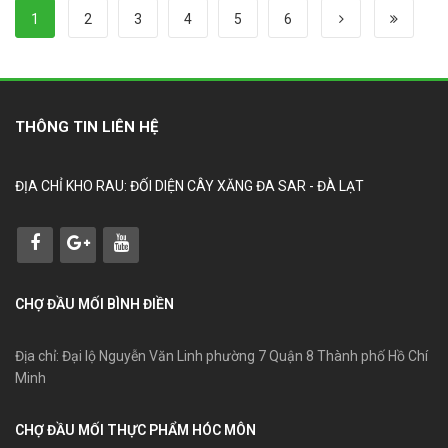
1
2
3
4
5
6
THÔNG TIN LIÊN HỆ
ĐỊA CHỈ KHO RAU: ĐỐI DIỆN CÂY XĂNG ĐA SAR - ĐÀ LẠT
CHỢ ĐẦU MỐI BÌNH ĐIỀN
Địa chỉ: Đại lộ Nguyễn Văn Linh phường 7 Quận 8 Thành phố Hồ Chí
Minh
CHỢ ĐẦU MỐI THỰC PHẨM HÓC MÔN