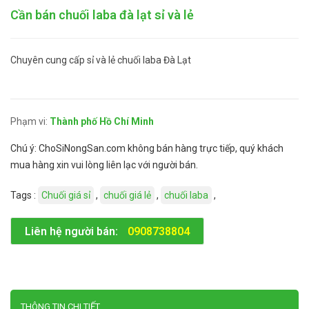
Cần bán chuối laba đà lạt sỉ và lẻ
Chuyên cung cấp sỉ và lẻ chuối laba Đà Lạt
Phạm vi:
Thành phố Hồ Chí Minh
Chú ý: ChoSiNongSan.com không bán hàng trực tiếp, quý khách
mua hàng xin vui lòng liên lạc với người bán.
Tags :
Chuối giá sỉ
,
chuối giá lẻ
,
chuối laba
,
Liên hệ người bán:
0908738804
THÔNG TIN CHI TIẾT