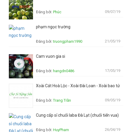
09/07/19
Đăng bởi:
Phúc
phạm ngọc trường
21/05/19
Đăng bởi:
truongpham1990
Cam vuon gia si
17/05/19
Đăng bởi:
hangdn0486
Xoài Cát Hoà Lộc - Xoài Đài Loan - Xoài bao tử
09/05/19
Đăng bởi:
Trang Trần
Cung cấp sỉ chuối laba Đà Lạt (chuối tiến vua)
26/04/19
Đăng bởi:
HuyPham