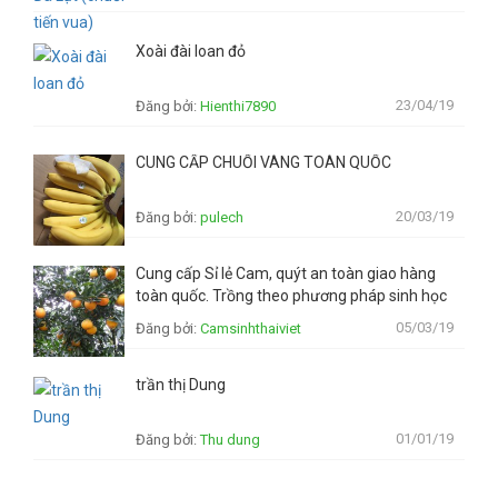
Xoài đài loan đỏ
23/04/19
Đăng bởi:
Hienthi7890
CUNG CẤP CHUỐI VÀNG TOÀN QUỐC
20/03/19
Đăng bởi:
pulech
Cung cấp Sỉ lẻ Cam, quýt an toàn giao hàng
toàn quốc. Trồng theo phương pháp sinh học
có lợi cho sức khoẻ.
05/03/19
Đăng bởi:
Camsinhthaiviet
trần thị Dung
01/01/19
Đăng bởi:
Thu dung