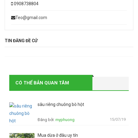
0908738804
Teo@gmail.com
TIN ĐĂNG ĐỀ CỬ
CÓ THỂ BẢN QUAN TÂM
sâu riêng chuông bò hột
15/07/19
Đăng bởi:
myphuong
Mua dừa ở đâu uy tín