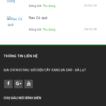
01/01/19
Đăng bởi:
Thu dung
Rau. Củ .quả
29/12/18
Đăng bởi:
Thu dung
THÔNG TIN LIÊN HỆ
ĐỊA CHỈ KHO RAU: ĐỐI DIỆN CÂY XĂNG ĐA SAR - ĐÀ LẠT
CHỢ ĐẦU MỐI BÌNH ĐIỀN