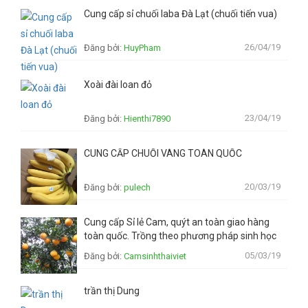
Cung cấp sỉ chuối laba Đà Lạt (chuối tiến vua)
26/04/19
Đăng bởi:
HuyPham
Xoài đài loan đỏ
23/04/19
Đăng bởi:
Hienthi7890
CUNG CẤP CHUỐI VÀNG TOÀN QUỐC
20/03/19
Đăng bởi:
pulech
Cung cấp Sỉ lẻ Cam, quýt an toàn giao hàng
toàn quốc. Trồng theo phương pháp sinh học
có lợi cho sức khoẻ.
05/03/19
Đăng bởi:
Camsinhthaiviet
trần thị Dung