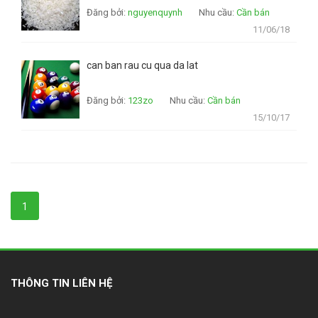
Đăng bởi:
nguyenquynh
Nhu cầu:
Cần bán
11/06/18
can ban rau cu qua da lat
Đăng bởi:
123zo
Nhu cầu:
Cần bán
15/10/17
1
THÔNG TIN LIÊN HỆ