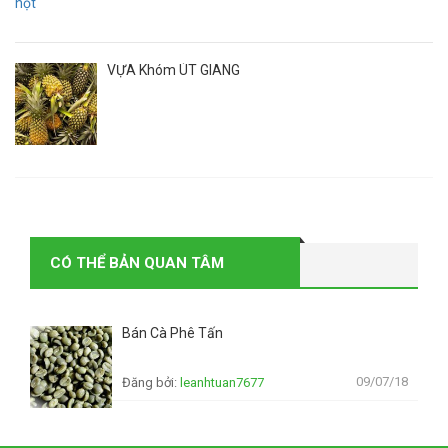
VỰA Khóm ÚT GIANG
CÓ THỂ BẢN QUAN TÂM
Bán Cà Phê Tấn
09/07/18
Đăng bởi:
leanhtuan7677