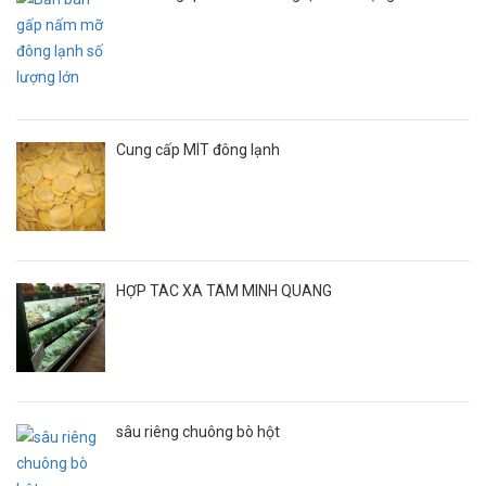
Cung cấp MÍT đông lạnh
HỢP TÁC XÃ TÂM MINH QUANG
sâu riêng chuông bò hột