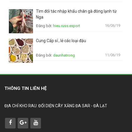
Tìm đối tác nhập khẩu chân gà đông lạnh từ
Nga
16/06/19
Đăng bởi:
hieu.russ.export
Cung Cấp sỉ , lẻ các loại đậu
11/06/19
Đăng bởi:
daunhatrong
THÔNG TIN LIÊN HỆ
ĐỊA CHỈ KHO RAU: ĐỐI DIỆN CÂY XĂNG ĐA SAR - ĐÀ LẠT