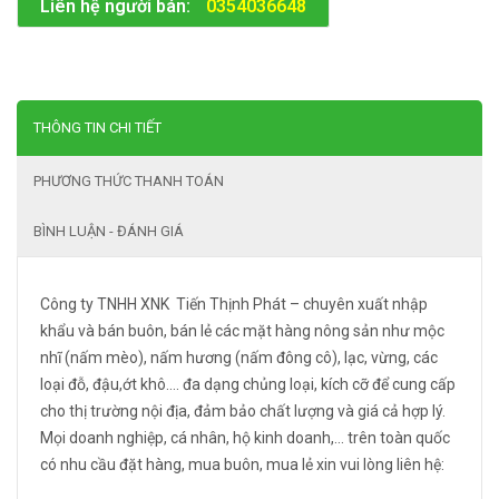
Liên hệ người bán:
0354036648
THÔNG TIN CHI TIẾT
PHƯƠNG THỨC THANH TOÁN
BÌNH LUẬN - ĐÁNH GIÁ
Công ty TNHH XNK Tiến Thịnh Phát – chuyên xuất nhập
khẩu và bán buôn, bán lẻ các mặt hàng nông sản như mộc
nhĩ (nấm mèo), nấm hương (nấm đông cô), lạc, vừng, các
loại đỗ, đậu,ớt khô…. đa dạng chủng loại, kích cỡ để cung cấp
cho thị trường nội địa, đảm bảo chất lượng và giá cả hợp lý.
Mọi doanh nghiệp, cá nhân, hộ kinh doanh,… trên toàn quốc
có nhu cầu đặt hàng, mua buôn, mua lẻ xin vui lòng liên hệ: