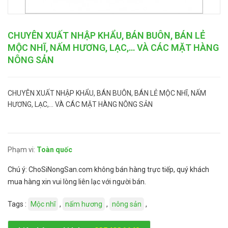
CHUYÊN XUẤT NHẬP KHẨU, BÁN BUÔN, BÁN LẺ
MỘC NHĨ, NẤM HƯƠNG, LẠC,… VÀ CÁC MẶT HÀNG
NÔNG SẢN
CHUYÊN XUẤT NHẬP KHẨU, BÁN BUÔN, BÁN LẺ MỘC NHĨ, NẤM
HƯƠNG, LẠC,… VÀ CÁC MẶT HÀNG NÔNG SẢN
Phạm vi:
Toàn quốc
Chú ý: ChoSiNongSan.com không bán hàng trực tiếp, quý khách
mua hàng xin vui lòng liên lạc với người bán.
Tags :
Mộc nhĩ
,
nấm hương
,
nông sản
,