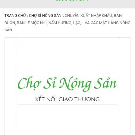
TRANG CHỦ
\
CHỢ SỈ NÔNG SẢN
\
CHUYÊN XUẤT NHẬP KHẨU, BÁN
BUÔN, BÁN LẺ MỘC NHĨ, NẤM HƯƠNG, LẠC,… VÀ CÁC MẶT HÀNG NÔNG
SẢN