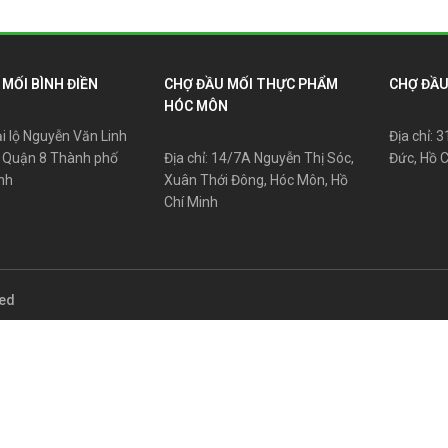
MỐI BÌNH ĐIỀN
CHỢ ĐẦU MỐI THỰC PHẨM
CHỢ ĐẦU
HÓC MÔN
ại lộ Nguyễn Văn Linh
Địa chỉ: 
 Quận 8 Thành phố
Địa chỉ: 14/7A Nguyễn Thị Sóc,
Đức, Hồ 
nh
Xuân Thới Đông, Hóc Môn, Hồ
Chí Minh
ved