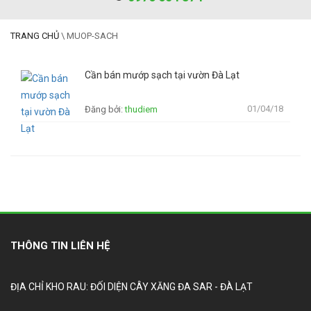
TRANG CHỦ
\
MUOP-SACH
Cần bán mướp sạch tại vườn Đà Lạt
01/04/18
Đăng bởi:
thudiem
THÔNG TIN LIÊN HỆ
ĐỊA CHỈ KHO RAU: ĐỐI DIỆN CÂY XĂNG ĐA SAR - ĐÀ LẠT